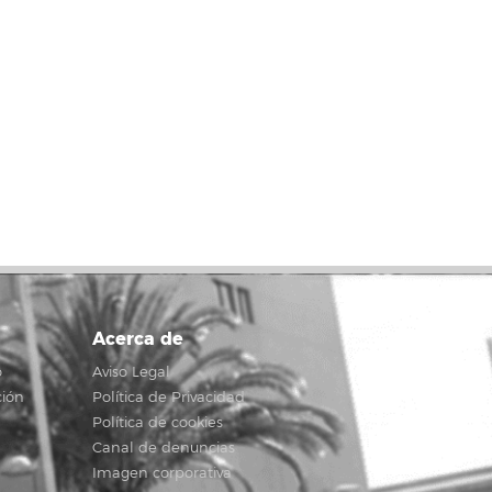
Acerca de
o
Aviso Legal
ción
Política de Privacidad
Política de cookies
Canal de denuncias
Imagen corporativa