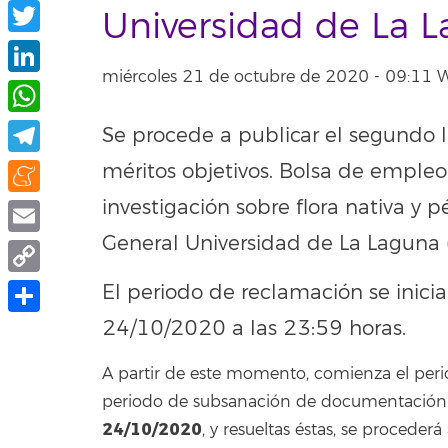
Facebook
Universidad de La
Twitter
miércoles 21 de octubre de 2020 - 09:11
LinkedIn
WhatsApp
Se procede a publicar el segundo 
Telegram
méritos objetivos. Bolsa de empleo
investigación sobre flora nativa y 
Meneame
General Universidad de La Lagun
Email
Copy
El periodo de reclamación se inicia
Link
24/10/2020 a las 23:59 horas.
Compartir
A partir de este momento, comienza el peri
periodo de subsanación de documentación. F
24/10/2020
, y resueltas éstas, se procederá