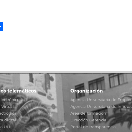
ame
il
opy
Compartir
ink
ios telemáticos
Organización
lectrónico ULL
Agencia Universitaria de Emple
Virtual
Agencia Universitaria de Innova
ectrónica
Área de formación
ca digital
Dirección Gerencia
io ULL
Portal de transparencia