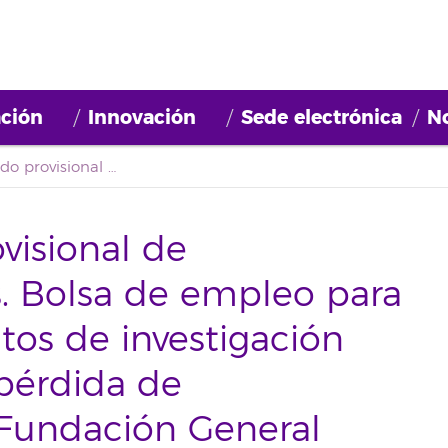
ción
Innovación
Sede electrónica
No
Segundo listado provisional de admitidos/excluídos. Bolsa de empleo para participar en proyectos de investigación sobre flora nativa y pérdida de biodiversidad de la Fundación General Universidad de La Laguna (2020BDE035)
visional de
s. Bolsa de empleo para
tos de investigación
 pérdida de
 Fundación General