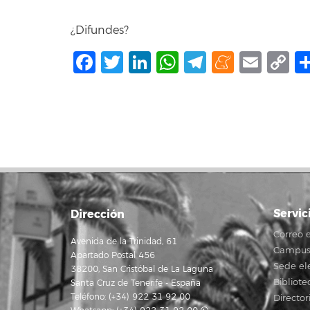
¿Difundes?
Facebook
Twitter
LinkedIn
WhatsApp
Telegram
Mene
Ema
C
L
Servic
Dirección
Correo e
Avenida de la Trinidad, 61
Campus 
Apartado Postal 456
Sede el
38200, San Cristóbal de La Laguna
Bibliote
Santa Cruz de Tenerife - España
Teléfono: (+34) 922 31 92 00
Director