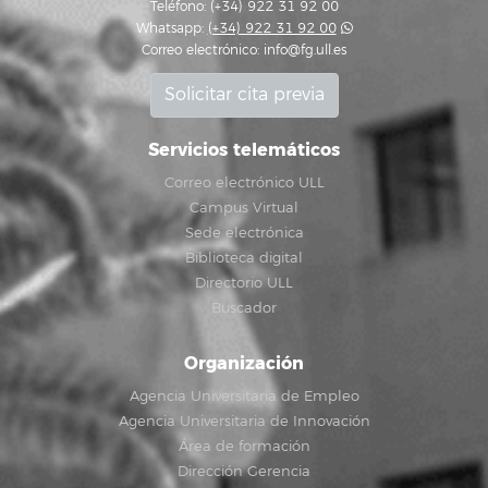
Teléfono: (+34) 922 31 92 00
Whatsapp:
(+34) 922 31 92 00
Correo electrónico:
info@fg.ull.es
Solicitar cita previa
Servicios telemáticos
Correo electrónico ULL
Campus Virtual
Sede electrónica
Biblioteca digital
Directorio ULL
Buscador
Organización
Agencia Universitaria de Empleo
Agencia Universitaria de Innovación
Área de formación
Dirección Gerencia