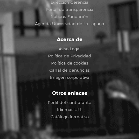
Dirección Gerencia
Portal de transparencia
Noticias Fundación
Agenda Universidad de La Laguna
Acerca de
Aviso Legal
Política de Privacidad
Política de cookies
Canal de denuncias
Imagen corporativa
Otros enlaces
Perfil del contratante
Idiomas ULL
Catálogo formativo