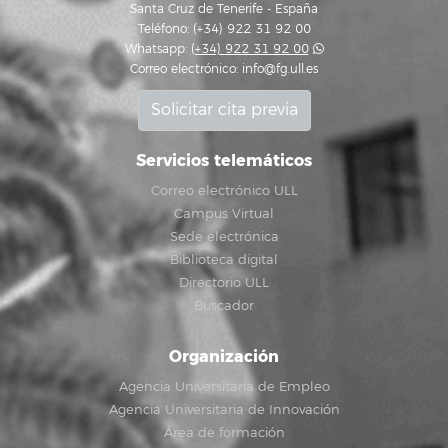
Santa Cruz de Tenerife - España
Teléfono: (+34) 922 31 92 00
Whatsapp:
(+34) 922 31 92 00
Correo electrónico:
info@fg.ull.es
Solicitar cita previa
Servicios telemáticos
Correo electrónico ULL
Campus Virtual
Sede electrónica
Biblioteca digital
Directorio ULL
Buscador
Organización
Agencia Universitaria de Empleo
Agencia Universitaria de Innovación
Área de formación