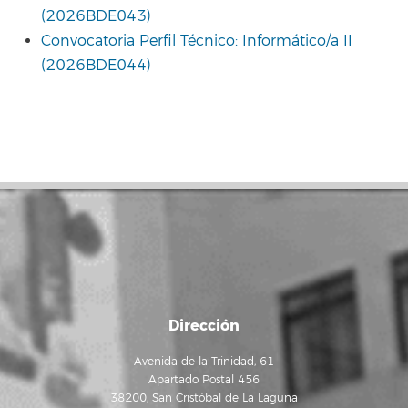
(2026BDE043)
Convocatoria Perfil Técnico: Informático/a II
(2026BDE044)
Dirección
Avenida de la Trinidad, 61
Apartado Postal 456
38200, San Cristóbal de La Laguna