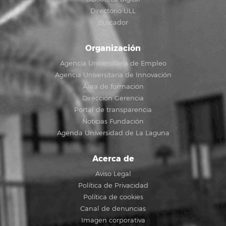
Directorio ULL
Buscador
Organización
Agencia Universitaria de Empleo
Agencia Universitaria de Innovación
Área de formación
Dirección Gerencia
Portal de transparencia
Noticias Fundación
Agenda Universidad de La Laguna
Acerca de
Aviso Legal
Política de Privacidad
Política de cookies
Canal de denuncias
Imagen corporativa