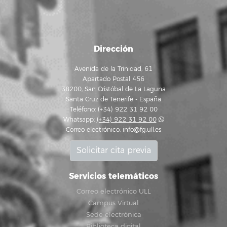
Dirección
Avenida de la Trinidad, 61
Apartado Postal 456
38200, San Cristóbal de La Laguna
Santa Cruz de Tenerife - España
Teléfono: (+34) 922 31 92 00
Whatsapp:
(+34) 922 31 92 00
Correo electrónico:
info@fg.ull.es
Solicitar cita previa
Servicios telemáticos
Correo electrónico ULL
Campus Virtual
Sede electrónica
Biblioteca digital