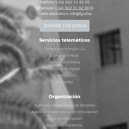
Teléfono: (+34) 922 31 92 00
Whatsapp:
(+34) 922 31 92 00
Correo electrónico:
info@fg.ull.es
Solicitar cita previa
Servicios telemáticos
Correo electrónico ULL
Campus Virtual
Sede electrónica
Biblioteca digital
Directorio ULL
Buscador
Organización
Agencia Universitaria de Empleo
Agencia Universitaria de Innovación
Área de formación
Dirección Gerencia