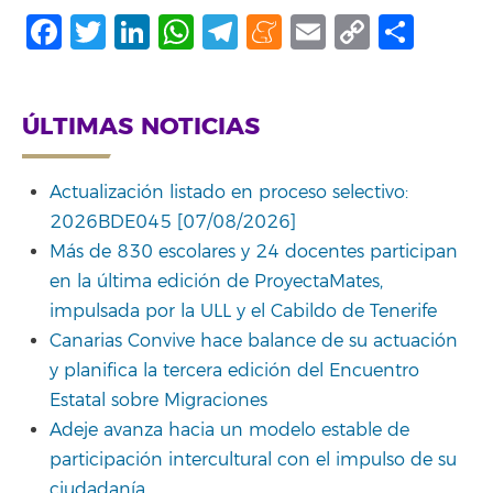
Facebook
Twitter
LinkedIn
WhatsApp
Telegram
Meneame
Email
Copy
Comp
Link
ÚLTIMAS NOTICIAS
Actualización listado en proceso selectivo:
2026BDE045 [07/08/2026]
Más de 830 escolares y 24 docentes participan
en la última edición de ProyectaMates,
impulsada por la ULL y el Cabildo de Tenerife
Canarias Convive hace balance de su actuación
y planifica la tercera edición del Encuentro
Estatal sobre Migraciones
Adeje avanza hacia un modelo estable de
participación intercultural con el impulso de su
ciudadanía