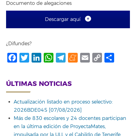
Documento de alegaciones
Descargar aquí
¿Difundes?
Facebook
Twitter
LinkedIn
WhatsApp
Telegram
Meneame
Email
Copy
Comp
Link
ÚLTIMAS NOTICIAS
Actualización listado en proceso selectivo:
2026BDE045 [07/08/2026]
Más de 830 escolares y 24 docentes participan
en la última edición de ProyectaMates,
impulsada por la ULL y el Cabildo de Tenerife