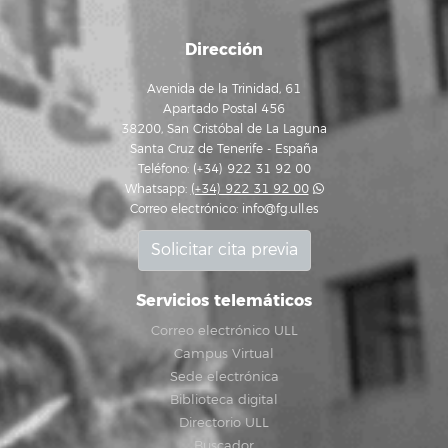
Dirección
Avenida de la Trinidad, 61
Apartado Postal 456
38200, San Cristóbal de La Laguna
Santa Cruz de Tenerife - España
Teléfono: (+34) 922 31 92 00
Whatsapp:
(+34) 922 31 92 00
Correo electrónico:
info@fg.ull.es
Solicitar cita previa
Servicios telemáticos
Correo electrónico ULL
Campus Virtual
Sede electrónica
Biblioteca digital
Directorio ULL
Buscador