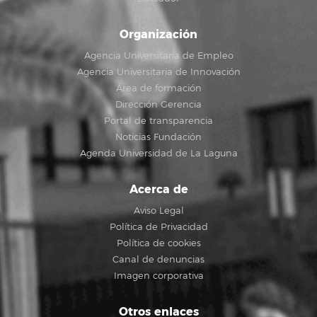
Organización
Agencia Universitaria de Empleo
Agencia Universitaria de Innovación
Área de formación
Dirección Gerencia
Portal de transparencia
Noticias Fundación
Agenda Universidad de La Laguna
Acerca de
Aviso Legal
Política de Privacidad
Política de cookies
Canal de denuncias
Imagen corporativa
Otros enlaces