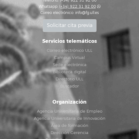
Teléfono: (+34) 922 31 92 00
Whatsapp:
(+34) 922 31 92 00
Correo electrónico:
info@fg.ull.es
Solicitar cita previa
Servicios telemáticos
Correo electrónico ULL
Campus Virtual
Sede electrónica
Biblioteca digital
Directorio ULL
Buscador
Organización
Agencia Universitaria de Empleo
Agencia Universitaria de Innovación
Área de formación
Dirección Gerencia