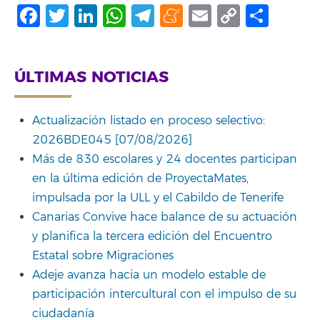
Facebook
Twitter
LinkedIn
WhatsApp
Telegram
Meneame
Email
Copy
Comp
Link
ÚLTIMAS NOTICIAS
Actualización listado en proceso selectivo:
2026BDE045 [07/08/2026]
Más de 830 escolares y 24 docentes participan
en la última edición de ProyectaMates,
impulsada por la ULL y el Cabildo de Tenerife
Canarias Convive hace balance de su actuación
y planifica la tercera edición del Encuentro
Estatal sobre Migraciones
Adeje avanza hacia un modelo estable de
participación intercultural con el impulso de su
ciudadanía