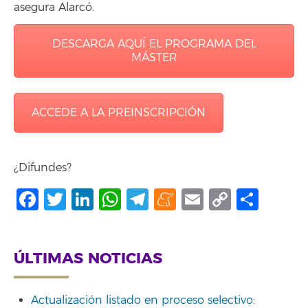
asegura Alarcó.
DESCARGA AQUÍ EL PROGRAMA DEL
MÁSTER
ACCEDE A LA PREINSCRIPCIÓN
¿Difundes?
Facebook
Twitter
LinkedIn
WhatsApp
Telegram
Meneame
Email
Copy
Comp
Link
ÚLTIMAS NOTICIAS
Actualización listado en proceso selectivo: