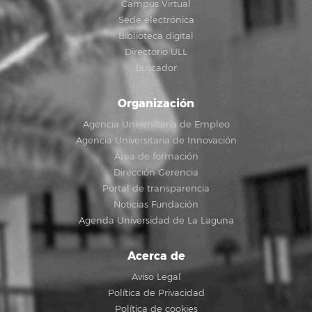
Campus Virtual
Sede electrónica
Biblioteca digital
Directorio ULL
Buscador
Organización
Agencia Universitaria de Empleo
Agencia Universitaria de Innovación
Área de formación
Dirección Gerencia
Portal de transparencia
Noticias Fundación
Agenda Universidad de La Laguna
Acerca de
Aviso Legal
Política de Privacidad
Política de cookies