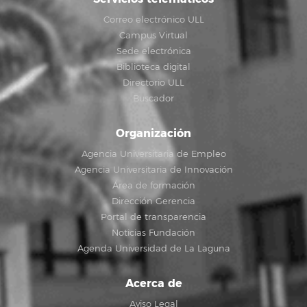
Correo electrónico ULL
Campus Virtual
Sede electrónica
Biblioteca digital
Directorio ULL
Buscador
Organización
Agencia Universitaria de Empleo
Agencia Universitaria de Innovación
Área de formación
Dirección Gerencia
Portal de transparencia
Noticias Fundación
Agenda Universidad de La Laguna
Acerca de
Aviso Legal