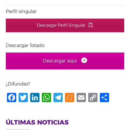
Perfil singular
Descargar Perfil Singular
Descargar listado
Descargar aquí
¿Difundes?
Facebook
Twitter
LinkedIn
WhatsApp
Telegram
Meneame
Email
Copy
Comp
Link
ÚLTIMAS NOTICIAS