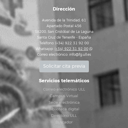
Dirección
Avenida de la Trinidad, 61
Apartado Postal 456
38200, San Cristóbal de La Laguna
Santa Cruz de Tenerife - España
Teléfono: (+34) 922 31 92 00
Whatsapp:
(+34) 922 31 92 00
Correo electrónico:
info@fg.ull.es
Solicitar cita previa
Servicios telemáticos
Correo electrónico ULL
Campus Virtual
Sede electrónica
Biblioteca digital
Directorio ULL
Buscador