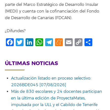
parte del Marco Estratégico de Desarrollo Insular
(MEDI) y cuenta con la cofinanciación del Fondo
de Desarrollo de Canarias (FDCAN).
¿Difundes?
Facebook
Twitter
LinkedIn
WhatsApp
Telegram
Meneame
Email
Copy
Comp
Link
ÚLTIMAS NOTICIAS
Actualización listado en proceso selectivo:
2026BDE045 [07/08/2026]
Más de 830 escolares y 24 docentes participan
en la última edición de ProyectaMates,
impulsada por la ULL y el Cabildo de Tenerife