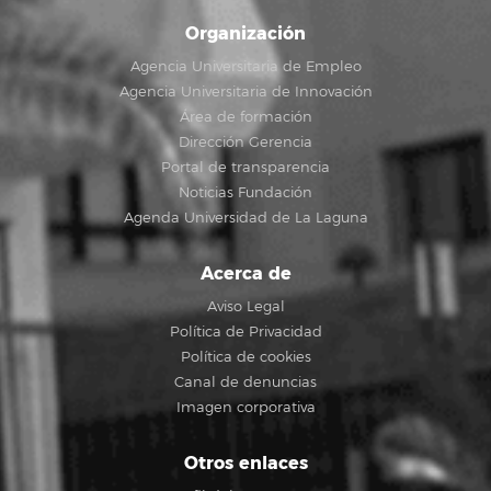
Organización
Agencia Universitaria de Empleo
Agencia Universitaria de Innovación
Área de formación
Dirección Gerencia
Portal de transparencia
Noticias Fundación
Agenda Universidad de La Laguna
Acerca de
Aviso Legal
Política de Privacidad
Política de cookies
Canal de denuncias
Imagen corporativa
Otros enlaces