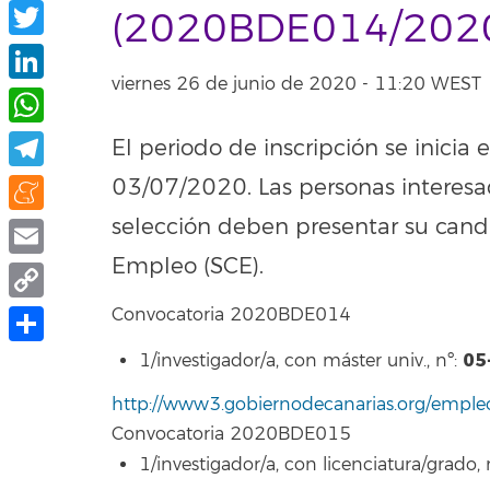
Facebook
(2020BDE014/202
Twitter
viernes 26 de junio de 2020 - 11:20 WEST
LinkedIn
WhatsApp
El periodo de inscripción se inicia
Telegram
03/07/2020. Las personas interesad
selección deben presentar su candi
Meneame
Empleo (SCE).
Email
Copy
Convocatoria 2020BDE014
Link
Share
05
1/investigador/a, con máster univ., nº:
http://www3.gobiernodecanarias.org/empleo
Convocatoria 2020BDE015
1/investigador/a, con licenciatura/grado, 