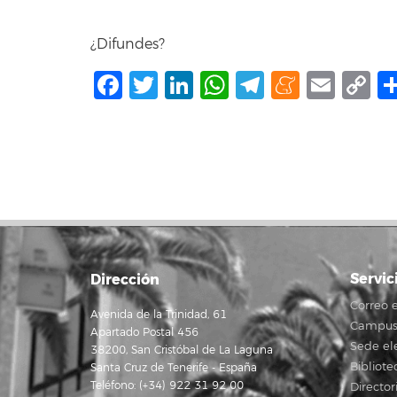
¿Difundes?
Facebook
Twitter
LinkedIn
WhatsApp
Telegram
Mene
Ema
C
L
Servic
Dirección
Correo e
Avenida de la Trinidad, 61
Campus 
Apartado Postal 456
Sede el
38200, San Cristóbal de La Laguna
Bibliote
Santa Cruz de Tenerife - España
Teléfono: (+34) 922 31 92 00
Director