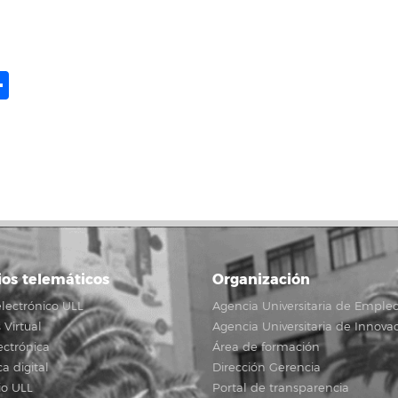
ame
il
opy
Share
ink
ios telemáticos
Organización
lectrónico ULL
Agencia Universitaria de Emple
Virtual
Agencia Universitaria de Innova
ectrónica
Área de formación
ca digital
Dirección Gerencia
io ULL
Portal de transparencia