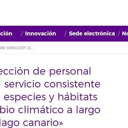
ción
Innovación
Sede electrónica
No
Convocatoria de selección de personal para participar en el servicio consistente en «Seguimiento de especies y hábitats indicadores de cambio climático a largo plazo en el archipiélago canario» (2020BDE014/2020BDE015)
ección de personal
l servicio consistente
especies y hábitats
io climático a largo
lago canario»