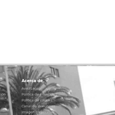
Acerca de
o
Aviso Legal
ción
Política de Privacidad
Política de cookies
Canal de denuncias
Imagen corporativa