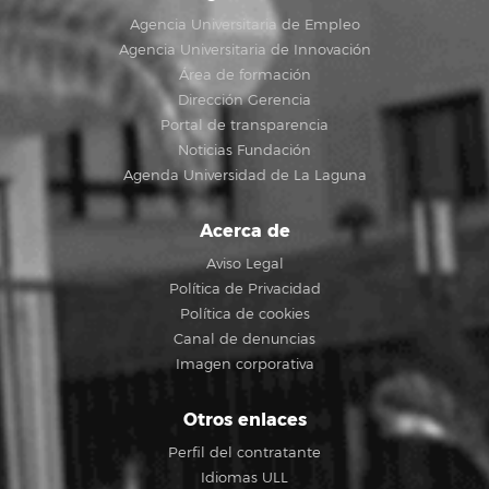
Agencia Universitaria de Empleo
Agencia Universitaria de Innovación
Área de formación
Dirección Gerencia
Portal de transparencia
Noticias Fundación
Agenda Universidad de La Laguna
Acerca de
Aviso Legal
Política de Privacidad
Política de cookies
Canal de denuncias
Imagen corporativa
Otros enlaces
Perfil del contratante
Idiomas ULL