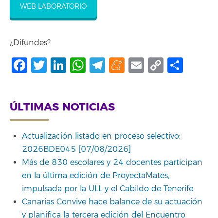
WEB LABORATORIO
¿Difundes?
Facebook
Twitter
LinkedIn
WhatsApp
Telegram
Meneame
Email
Copy
Comp
Link
ÚLTIMAS NOTICIAS
Actualización listado en proceso selectivo:
2026BDE045 [07/08/2026]
Más de 830 escolares y 24 docentes participan
en la última edición de ProyectaMates,
impulsada por la ULL y el Cabildo de Tenerife
Canarias Convive hace balance de su actuación
y planifica la tercera edición del Encuentro