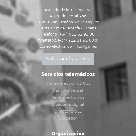
Avenida de la Trinidad, 61
Apartado Postal 456
38200, San Cristóbal de La Laguna
Santa Cruz de Tenerife - España
Teléfono: (+34) 922 31 92 00
Whatsapp:
(+34) 922 31 92 00
Correo electrónico:
info@fg.ull.es
Solicitar cita previa
Servicios telemáticos
Correo electrónico ULL
Campus Virtual
Sede electrónica
Biblioteca digital
Directorio ULL
Buscador
Organización