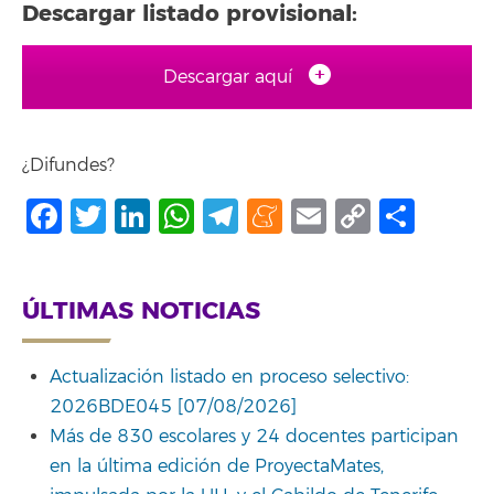
Descargar listado provisional:
Descargar aquí
¿Difundes?
Facebook
Twitter
LinkedIn
WhatsApp
Telegram
Meneame
Email
Copy
Comp
Link
ÚLTIMAS NOTICIAS
Actualización listado en proceso selectivo:
2026BDE045 [07/08/2026]
Más de 830 escolares y 24 docentes participan
en la última edición de ProyectaMates,