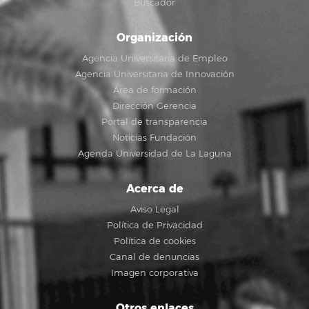
Buscador
Organización
Agencia Universitaria de Empleo
Agencia Universitaria de Innovación
Área de formación
Dirección Gerencia
Portal de transparencia
Noticias Fundación
Agenda Universidad de La Laguna
Acerca de
Aviso Legal
Política de Privacidad
Política de cookies
Canal de denuncias
Imagen corporativa
Otros enlaces