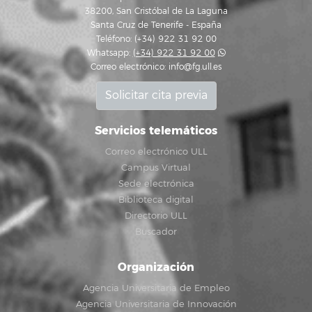
38200, San Cristóbal de La Laguna
Santa Cruz de Tenerife - España
Teléfono: (+34) 922 31 92 00
Whatsapp:
(+34) 922 31 92 00
Correo electrónico:
info@fg.ull.es
Solicitar cita previa
Servicios telemáticos
Correo electrónico ULL
Campus Virtual
Sede electrónica
Biblioteca digital
Directorio ULL
Buscador
Organización
Agencia Universitaria de Empleo
Agencia Universitaria de Innovación