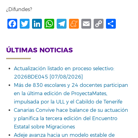
¿Difundes?
Facebook
Twitter
LinkedIn
WhatsApp
Telegram
Meneame
Email
Copy
Comp
Link
ÚLTIMAS NOTICIAS
Actualización listado en proceso selectivo:
2026BDE045 [07/08/2026]
Más de 830 escolares y 24 docentes participan
en la última edición de ProyectaMates,
impulsada por la ULL y el Cabildo de Tenerife
Canarias Convive hace balance de su actuación
y planifica la tercera edición del Encuentro
Estatal sobre Migraciones
Adeje avanza hacia un modelo estable de