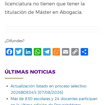
licenciatura no tienen que tener la
titulación de Máster en Abogacía.
¿Difundes?
Facebook
Twitter
LinkedIn
WhatsApp
Telegram
Meneame
Email
Copy
Comp
Link
ÚLTIMAS NOTICIAS
Actualización listado en proceso selectivo:
2026BDE045 [07/08/2026]
Más de 830 escolares y 24 docentes participan