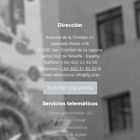
Dirección
Avenida de la Trinidad, 61
Apartado Postal 456
38200, San Cristóbal de La Laguna
Santa Cruz de Tenerife - España
Teléfono: (+34) 922 31 92 00
Whatsapp:
(+34) 922 31 92 00
Correo electrónico:
info@fg.ull.es
Solicitar cita previa
Servicios telemáticos
Correo electrónico ULL
Campus Virtual
Sede electrónica
Biblioteca digital