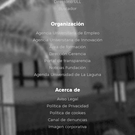
Directorio ULL
Buscador
Organización
Agencia Universitaria de Empleo
Agencia Universitaria de Innovación
Área de formación
Dirección Gerencia
Portal de transparencia
Noticias Fundación
Agenda Universidad de La Laguna
Acerca de
Aviso Legal
Política de Privacidad
Política de cookies
Canal de denuncias
Imagen corporativa