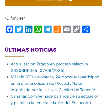
¿Difundes?
Facebook
Twitter
LinkedIn
WhatsApp
Telegram
Meneame
Email
Copy
Comp
Link
ÚLTIMAS NOTICIAS
Actualización listado en proceso selectivo:
2026BDE045 [07/08/2026]
Más de 830 escolares y 24 docentes participan
en la última edición de ProyectaMates,
impulsada por la ULL y el Cabildo de Tenerife
Canarias Convive hace balance de su actuación
y planifica la tercera edición del Encuentro