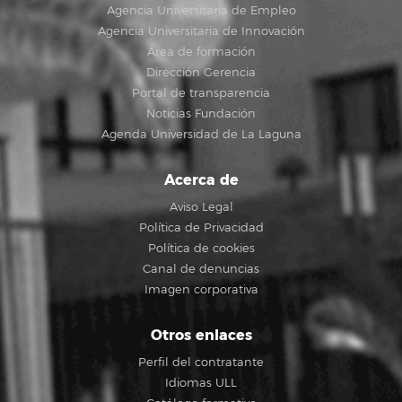
Agencia Universitaria de Empleo
Agencia Universitaria de Innovación
Área de formación
Dirección Gerencia
Portal de transparencia
Noticias Fundación
Agenda Universidad de La Laguna
Acerca de
Aviso Legal
Política de Privacidad
Política de cookies
Canal de denuncias
Imagen corporativa
Otros enlaces
Perfil del contratante
Idiomas ULL