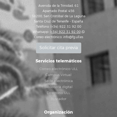
Avenida de la Trinidad, 61
Apartado Postal 456
38200, San Cristóbal de La Laguna
Santa Cruz de Tenerife - España
Teléfono: (+34) 922 31 92 00
Whatsapp:
(+34) 922 31 92 00
Correo electrónico:
info@fg.ull.es
Solicitar cita previa
Servicios telemáticos
Correo electrónico ULL
Campus Virtual
Sede electrónica
Biblioteca digital
Directorio ULL
Buscador
Organización