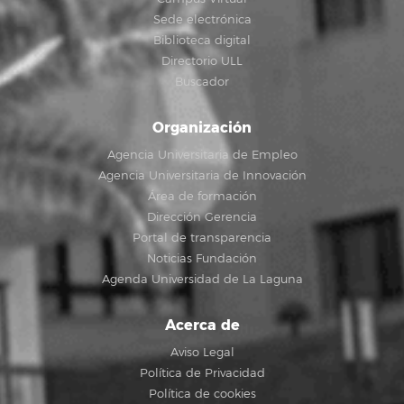
Sede electrónica
Biblioteca digital
Directorio ULL
Buscador
Organización
Agencia Universitaria de Empleo
Agencia Universitaria de Innovación
Área de formación
Dirección Gerencia
Portal de transparencia
Noticias Fundación
Agenda Universidad de La Laguna
Acerca de
Aviso Legal
Política de Privacidad
Política de cookies