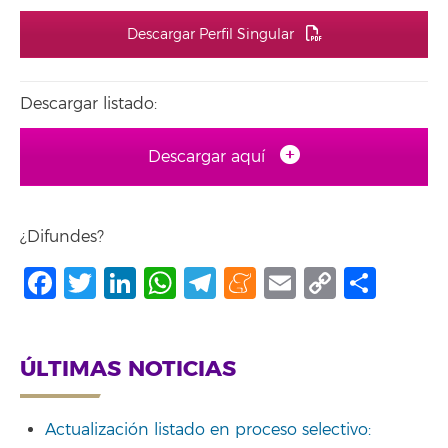
Descargar Perfil Singular
Descargar listado:
Descargar aquí
¿Difundes?
Facebook
Twitter
LinkedIn
WhatsApp
Telegram
Meneame
Email
Copy
Comp
Link
ÚLTIMAS NOTICIAS
Actualización listado en proceso selectivo: