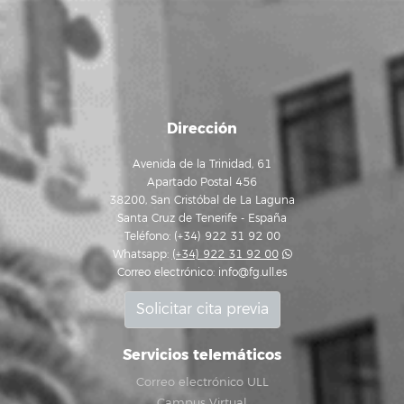
Dirección
Avenida de la Trinidad, 61
Apartado Postal 456
38200, San Cristóbal de La Laguna
Santa Cruz de Tenerife - España
Teléfono: (+34) 922 31 92 00
Whatsapp:
(+34) 922 31 92 00
Correo electrónico:
info@fg.ull.es
Solicitar cita previa
Servicios telemáticos
Correo electrónico ULL
Campus Virtual