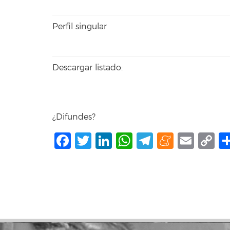
Perfil singular
Descargar listado:
¿Difundes?
Facebook
Twitter
LinkedIn
WhatsApp
Telegram
Mene
Ema
C
L