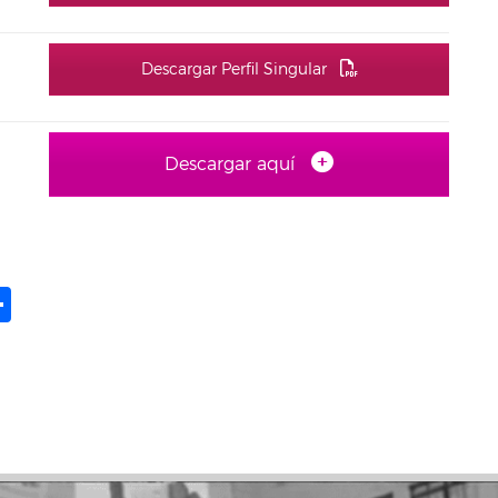
Descargar Perfil Singular
Descargar aquí
ame
il
opy
Compartir
ink