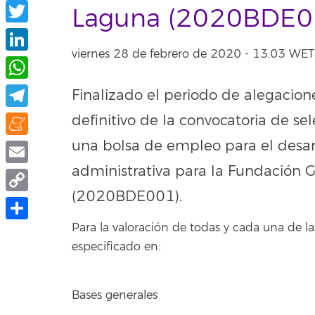
Facebook
Laguna (2020BDE0
Twitter
viernes 28 de febrero de 2020 - 13:03 WET
LinkedIn
WhatsApp
Finalizado el periodo de alegacione
Telegram
definitivo de la convocatoria de s
una bolsa de empleo para el desarr
Meneame
administrativa para la Fundación 
Email
(2020BDE001).
Copy
Link
Para la valoración de todas y cada una de
Compartir
especificado en:
Bases generales