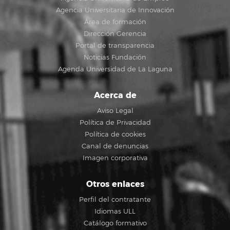
Agencia Universitaria de Innovación
Área de formación
Dirección Gerencia
Portal de transparencia
Noticias Fundación
Agenda Universidad de La Laguna
Acerca de
Aviso Legal
Política de Privacidad
Política de cookies
Canal de denuncias
Imagen corporativa
Otros enlaces
Perfil del contratante
Idiomas ULL
Catálogo formativo