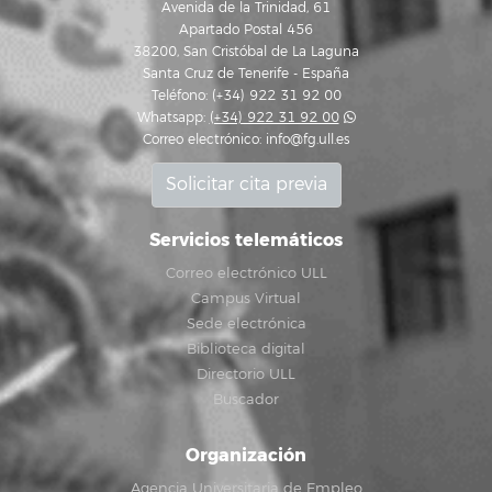
Avenida de la Trinidad, 61
Apartado Postal 456
38200, San Cristóbal de La Laguna
Santa Cruz de Tenerife - España
Teléfono: (+34) 922 31 92 00
Whatsapp:
(+34) 922 31 92 00
Correo electrónico:
info@fg.ull.es
Solicitar cita previa
Servicios telemáticos
Correo electrónico ULL
Campus Virtual
Sede electrónica
Biblioteca digital
Directorio ULL
Buscador
Organización
Agencia Universitaria de Empleo