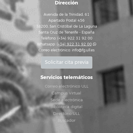
Dirección
Avenida de la Trinidad, 61
Apartado Postal 456
38200, San Cristóbal de La Laguna
Santa Cruz de Tenerife - España
Teléfono: (+34) 922 31 92 00
Whatsapp:
(+34) 922 31 92 00
Correo electrónico:
info@fg.ull.es
Solicitar cita previa
Servicios telemáticos
Correo electrónico ULL
Campus Virtual
Sede electrónica
Biblioteca digital
Directorio ULL
Buscador