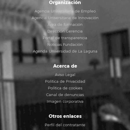
Organización
Agencia Universitaria de Empleo
Agencia Universitaria de Innovación
Área de formación
Dirección Gerencia
Portal de transparencia
Noticias Fundación
Agenda Universidad de La Laguna
Acerca de
Aviso Legal
Política de Privacidad
Política de cookies
Canal de denuncias
Imagen corporativa
Otros enlaces
Perfil del contratante