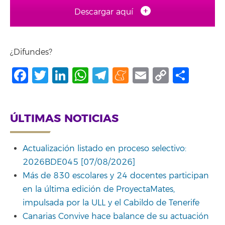
Descargar aquí
¿Difundes?
Facebook
Twitter
LinkedIn
WhatsApp
Telegram
Meneame
Email
Copy
Comp
Link
ÚLTIMAS NOTICIAS
Actualización listado en proceso selectivo:
2026BDE045 [07/08/2026]
Más de 830 escolares y 24 docentes participan
en la última edición de ProyectaMates,
impulsada por la ULL y el Cabildo de Tenerife
Canarias Convive hace balance de su actuación