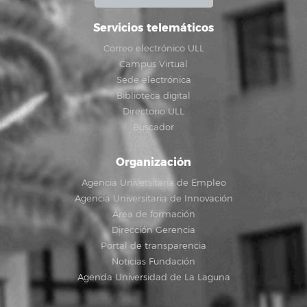
Servicios telemáticos
Correo electrónico ULL
Campus Virtual
Sede electrónica
Biblioteca digital
Directorio ULL
Buscador
Organización
Agencia Universitaria de Empleo
Agencia Universitaria de Innovación
Área de formación
Dirección Gerencia
Portal de transparencia
Noticias Fundación
Agenda Universidad de La Laguna