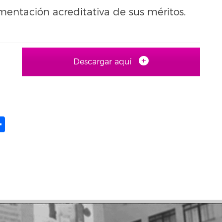
mentación acreditativa de sus méritos.
Descargar aquí
ame
il
opy
Compartir
ink