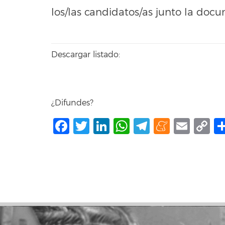
los/las candidatos/as junto la docu
Descargar listado:
¿Difundes?
Facebook
Twitter
LinkedIn
WhatsApp
Telegram
Mene
Ema
C
L