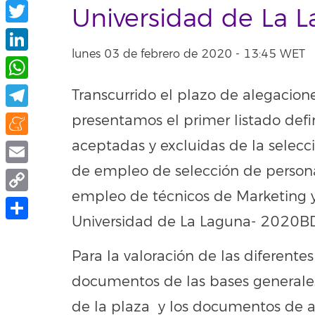
Facebook
Universidad de La
Twitter
lunes 03 de febrero de 2020 - 13:45 WET
LinkedIn
WhatsApp
Transcurrido el plazo de alegacione
Telegram
presentamos el primer listado defi
aceptadas y excluidas de la selecc
Meneame
de empleo de selección de persona
Email
empleo de técnicos de Marketing 
Copy
Universidad de La Laguna- 2020
Link
Compartir
Para la valoración de las diferente
documentos de las bases generales, 
de la plaza y los documentos de