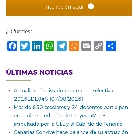
Inscripción aquí
¿Difundes?
Facebook
Twitter
LinkedIn
WhatsApp
Telegram
Meneame
Email
Copy
Comp
Link
ÚLTIMAS NOTICIAS
Actualización listado en proceso selectivo:
2026BDE045 [07/08/2026]
Más de 830 escolares y 24 docentes participan
en la última edición de ProyectaMates,
impulsada por la ULL y el Cabildo de Tenerife
Canarias Convive hace balance de su actuación