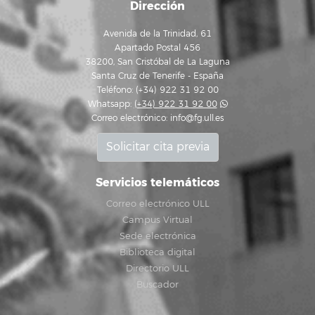
Dirección
Avenida de la Trinidad, 61
Apartado Postal 456
38200, San Cristóbal de La Laguna
Santa Cruz de Tenerife - España
Teléfono: (+34) 922 31 92 00
Whatsapp:
(+34) 922 31 92 00
Correo electrónico:
info@fg.ull.es
Solicitar cita previa
Servicios telemáticos
Correo electrónico ULL
Campus Virtual
Sede electrónica
Biblioteca digital
Directorio ULL
Buscador