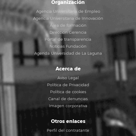
Organización
Agencia Universitaria de Empleo
Agencia Universitaria de Innovación
Área de formación
Dirección Gerencia
Portal de transparencia
Noticias Fundación
Agenda Universidad de La Laguna
Acerca de
Aviso Legal
Política de Privacidad
Política de cookies
Canal de denuncias
Imagen corporativa
Otros enlaces
Perfil del contratante