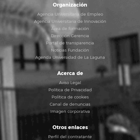
Organización
Agencia Universitaria de Empleo
Agencia Universitaria de Innovación
Área de formación
Dirección Gerencia
Portal de transparencia
Noticias Fundación
Agenda Universidad de La Laguna
Acerca de
Aviso Legal
Política de Privacidad
Política de cookies
Canal de denuncias
Imagen corporativa
Otros enlaces
Perfil del contratante