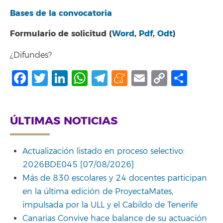
Bases de la convocatoria
Formulario de solicitud (
Word
,
Pdf
,
Odt
)
¿Difundes?
Facebook
Twitter
LinkedIn
WhatsApp
Telegram
Meneame
Email
Copy
Comp
Link
ÚLTIMAS NOTICIAS
Actualización listado en proceso selectivo:
2026BDE045 [07/08/2026]
Más de 830 escolares y 24 docentes participan
en la última edición de ProyectaMates,
impulsada por la ULL y el Cabildo de Tenerife
Canarias Convive hace balance de su actuación