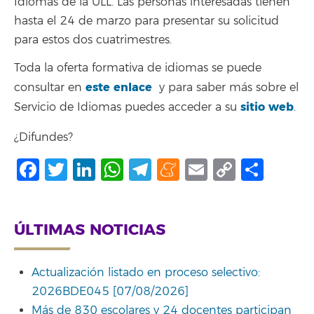
Idiomas de la ULL. Las personas interesadas tienen
hasta el 24 de marzo para presentar su solicitud
para estos dos cuatrimestres.
Toda la oferta formativa de idiomas se puede
este enlace
consultar en
y para saber más sobre el
sitio web
Servicio de Idiomas puedes acceder a su
.
¿Difundes?
Facebook
Twitter
LinkedIn
WhatsApp
Telegram
Meneame
Email
Copy
Comp
Link
ÚLTIMAS NOTICIAS
Actualización listado en proceso selectivo:
2026BDE045 [07/08/2026]
Más de 830 escolares y 24 docentes participan