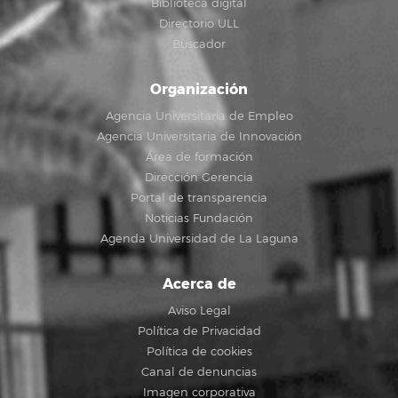
Biblioteca digital
Directorio ULL
Buscador
Organización
Agencia Universitaria de Empleo
Agencia Universitaria de Innovación
Área de formación
Dirección Gerencia
Portal de transparencia
Noticias Fundación
Agenda Universidad de La Laguna
Acerca de
Aviso Legal
Política de Privacidad
Política de cookies
Canal de denuncias
Imagen corporativa