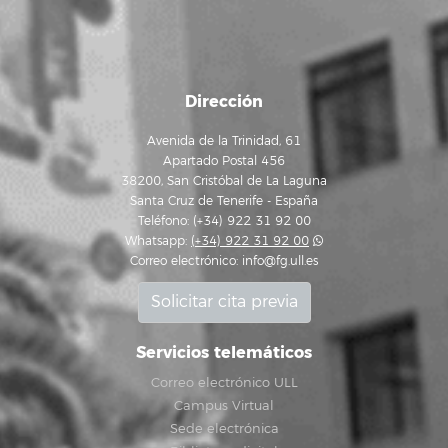
Dirección
Avenida de la Trinidad, 61
Apartado Postal 456
38200, San Cristóbal de La Laguna
Santa Cruz de Tenerife - España
Teléfono: (+34) 922 31 92 00
Whatsapp:
(+34) 922 31 92 00
Correo electrónico:
info@fg.ull.es
Solicitar cita previa
Servicios telemáticos
Correo electrónico ULL
Campus Virtual
Sede electrónica