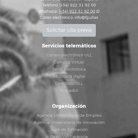
Teléfono: (+34) 922 31 92 00
Whatsapp:
(+34) 922 31 92 00
Correo electrónico:
info@fg.ull.es
Solicitar cita previa
Servicios telemáticos
Correo electrónico ULL
Campus Virtual
Sede electrónica
Biblioteca digital
Directorio ULL
Buscador
Organización
Agencia Universitaria de Empleo
Agencia Universitaria de Innovación
Área de formación
Dirección Gerencia