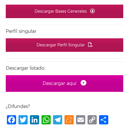
Descargar Bases Generales
Perfil singular
Descargar Perfil Singular
Descargar listado:
Descargar aquí
¿Difundes?
Facebook
Twitter
LinkedIn
WhatsApp
Telegram
Meneame
Email
Copy
Comp
Link