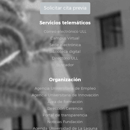
Solicitar cita previa
Servicios telemáticos
Correo electrónico ULL
Campus Virtual
Sede electrónica
Biblioteca digital
Directorio ULL
Buscador
Organización
Agencia Universitaria de Empleo
Agencia Universitaria de Innovación
Área de formación
Dirección Gerencia
Portal de transparencia
Noticias Fundación
Agenda Universidad de La Laguna