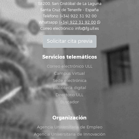
38200, San Cristóbal de La Laguna
Santa Cruz de Tenerife - España
Teléfono: (+34) 922 31 92 00
Whatsapp:
(+34) 922 31 92 00
Correo electrónico:
info@fg.ull.es
Solicitar cita previa
Servicios telemáticos
Correo electrónico ULL
Campus Virtual
Sede electrónica
Biblioteca digital
Directorio ULL
Buscador
Organización
Agencia Universitaria de Empleo
Agencia Universitaria de Innovación