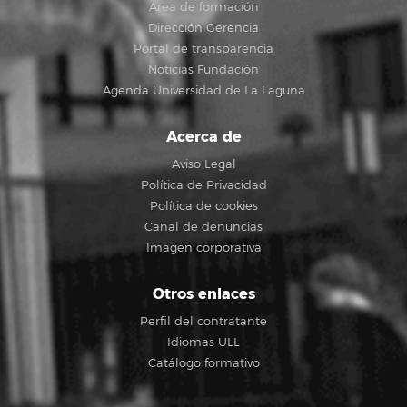
Área de formación
Dirección Gerencia
Portal de transparencia
Noticias Fundación
Agenda Universidad de La Laguna
Acerca de
Aviso Legal
Política de Privacidad
Política de cookies
Canal de denuncias
Imagen corporativa
Otros enlaces
Perfil del contratante
Idiomas ULL
Catálogo formativo