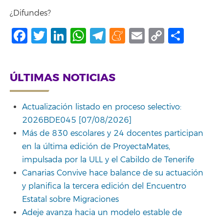
¿Difundes?
Facebook
Twitter
LinkedIn
WhatsApp
Telegram
Meneame
Email
Copy
Comp
Link
ÚLTIMAS NOTICIAS
Actualización listado en proceso selectivo:
2026BDE045 [07/08/2026]
Más de 830 escolares y 24 docentes participan
en la última edición de ProyectaMates,
impulsada por la ULL y el Cabildo de Tenerife
Canarias Convive hace balance de su actuación
y planifica la tercera edición del Encuentro
Estatal sobre Migraciones
Adeje avanza hacia un modelo estable de