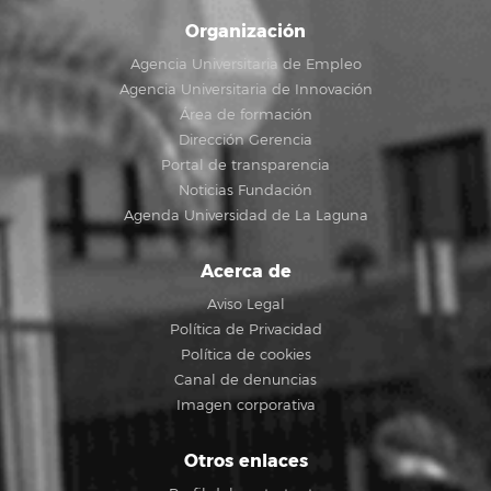
Organización
Agencia Universitaria de Empleo
Agencia Universitaria de Innovación
Área de formación
Dirección Gerencia
Portal de transparencia
Noticias Fundación
Agenda Universidad de La Laguna
Acerca de
Aviso Legal
Política de Privacidad
Política de cookies
Canal de denuncias
Imagen corporativa
Otros enlaces