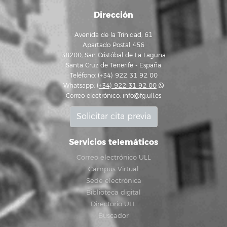
Dirección
Avenida de la Trinidad, 61
Apartado Postal 456
38200, San Cristóbal de La Laguna
Santa Cruz de Tenerife - España
Teléfono: (+34) 922 31 92 00
Whatsapp:
(+34) 922 31 92 00
Correo electrónico:
info@fg.ull.es
Solicitar cita previa
Servicios telemáticos
Correo electrónico ULL
Campus Virtual
Sede electrónica
Biblioteca digital
Directorio ULL
Buscador