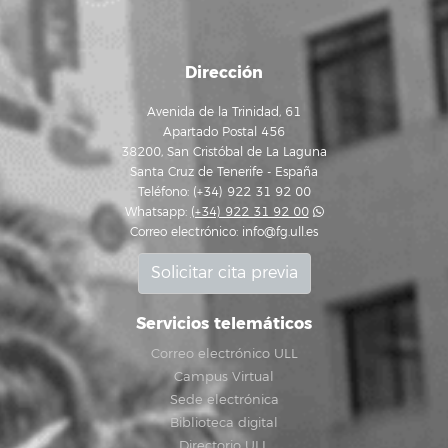
Dirección
Avenida de la Trinidad, 61
Apartado Postal 456
38200, San Cristóbal de La Laguna
Santa Cruz de Tenerife - España
Teléfono: (+34) 922 31 92 00
Whatsapp:
(+34) 922 31 92 00
Correo electrónico:
info@fg.ull.es
Solicitar cita previa
Servicios telemáticos
Correo electrónico ULL
Campus Virtual
Sede electrónica
Biblioteca digital
Directorio ULL