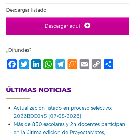
Descargar listado:
Descargar aquí
¿Difundes?
Facebook
Twitter
LinkedIn
WhatsApp
Telegram
Meneame
Email
Copy
Comp
Link
ÚLTIMAS NOTICIAS
Actualización listado en proceso selectivo:
2026BDE045 [07/08/2026]
Más de 830 escolares y 24 docentes participan
en la última edición de ProyectaMates,