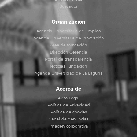
Buscador
Organización
Agencia Universitaria de Empleo
Agencia Universitaria de Innovación
Área de formación
Dirección Gerencia
Portal de transparencia
Noticias Fundación
Agenda Universidad de La Laguna
Acerca de
Aviso Legal
Política de Privacidad
Política de cookies
Canal de denuncias
Imagen corporativa