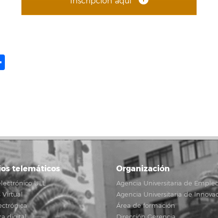
Inscripción aquí
ame
il
opy
Share
ink
ios telemáticos
Organización
lectrónico ULL
Agencia Universitaria de Emple
Virtual
Agencia Universitaria de Innova
ectrónica
Área de formación
ca digital
Dirección Gerencia