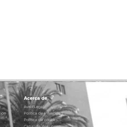
Acerca de
o
Aviso Legal
ción
Política de Privacidad
Política de cookies
Canal de denuncias