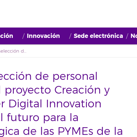
ción
Innovación
Sede electrónica
No
Convocatoria de selección de personal para participar en el proyecto Creación y ejecución del primer Digital Innovation Hub del Internet del futuro para la aceleración tecnológica de las PYMEs de la Macaronesia (2019BDE034)
ección de personal
l proyecto Creación y
r Digital Innovation
 futuro para la
gica de las PYMEs de la