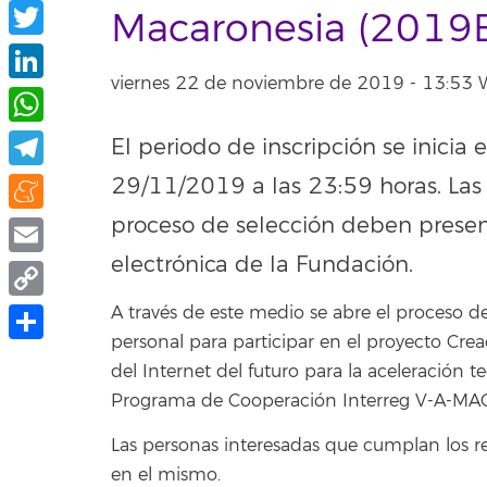
Facebook
Macaronesia (201
Twitter
viernes 22 de noviembre de 2019 - 13:53
LinkedIn
WhatsApp
El periodo de inscripción se inicia
Telegram
29/11/2019 a las 23:59 horas. Las 
proceso de selección deben presen
Meneame
electrónica de la Fundación.
Email
Copy
A través de este medio se abre el proceso de
personal para participar en el proyecto Cre
Link
Share
del Internet del futuro para la aceleración 
Programa de Cooperación Interreg V-A-M
Las personas interesadas que cumplan los re
en el mismo.