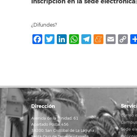
Inscripción en la sede electrónica:
¿Difundes?
Facebook
Twitter
LinkedIn
WhatsApp
Telegram
Mene
Ema
C
L
Servic
Dirección
Correo e
Avenida de la Trinidad, 61
Campus 
Apartado Postal 456
Sede el
38200, San Cristóbal de La Laguna
Bibliote
Santa Cruz de Tenerife - España