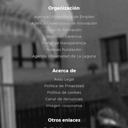
Organización
Agencia Universitaria de Empleo
Agencia Universitaria de Innovación
Área de formación
Dirección Gerencia
Portal de transparencia
Noticias Fundación
Agenda Universidad de La Laguna
Acerca de
Aviso Legal
Política de Privacidad
Política de cookies
Canal de denuncias
Imagen corporativa
Otros enlaces