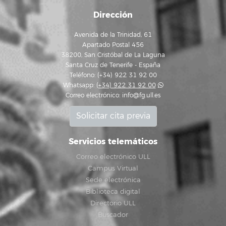
Dirección
Avenida de la Trinidad, 61
Apartado Postal 456
38200, San Cristóbal de La Laguna
Santa Cruz de Tenerife - España
Teléfono: (+34) 922 31 92 00
Whatsapp:
(+34) 922 31 92 00
Correo electrónico:
info@fg.ull.es
Solicitar cita previa
Servicios telemáticos
Correo electrónico ULL
Campus Virtual
Sede electrónica
Biblioteca digital
Directorio ULL
Buscador