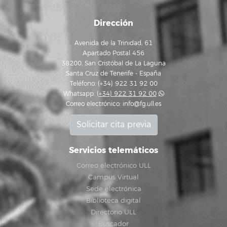
Dirección
Avenida de la Trinidad, 61
Apartado Postal 456
38200, San Cristóbal de La Laguna
Santa Cruz de Tenerife - España
Teléfono: (+34) 922 31 92 00
Whatsapp:
(+34) 922 31 92 00
Correo electrónico:
info@fg.ull.es
Solicitar cita previa
Servicios telemáticos
Correo electrónico ULL
Campus Virtual
Sede electrónica
Biblioteca digital
Directorio ULL
Buscador