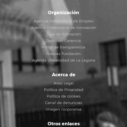
Organización
Agencia Universitaria de Empleo
Agencia Universitaria de Innovación
Área de formación
Dirección Gerencia
Portal de transparencia
Noticias Fundación
Agenda Universidad de La Laguna
Acerca de
Aviso Legal
Política de Privacidad
Política de cookies
Canal de denuncias
Imagen corporativa
Otros enlaces