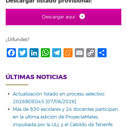
Descargar listado provisional:
Descargar aquí
¿Difundes?
Facebook
Twitter
LinkedIn
WhatsApp
Telegram
Meneame
Email
Copy
Comp
Link
ÚLTIMAS NOTICIAS
Actualización listado en proceso selectivo:
2026BDE045 [07/08/2026]
Más de 830 escolares y 24 docentes participan
en la última edición de ProyectaMates,
impulsada por la ULL y el Cabildo de Tenerife