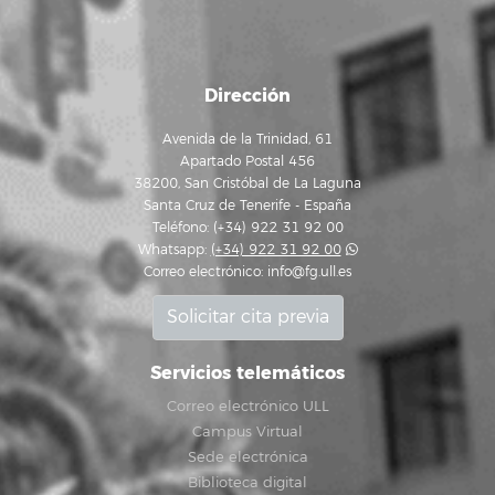
Dirección
Avenida de la Trinidad, 61
Apartado Postal 456
38200, San Cristóbal de La Laguna
Santa Cruz de Tenerife - España
Teléfono: (+34) 922 31 92 00
Whatsapp:
(+34) 922 31 92 00
Correo electrónico:
info@fg.ull.es
Solicitar cita previa
Servicios telemáticos
Correo electrónico ULL
Campus Virtual
Sede electrónica
Biblioteca digital