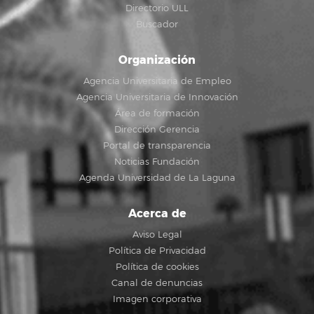
Directorio ULL
Buscador
Organización
Agencia Universitaria de Empleo
Agencia Universitaria de Innovación
Área de formación
Dirección Gerencia
Portal de transparencia
Noticias Fundación
Agenda Universidad de La Laguna
Acerca de
Aviso Legal
Política de Privacidad
Política de cookies
Canal de denuncias
Imagen corporativa