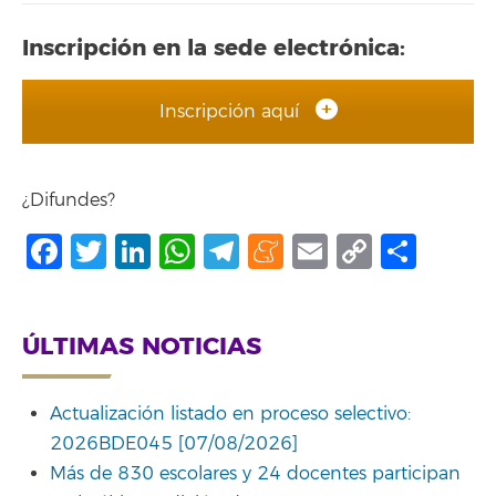
Inscripción en la sede electrónica:
Inscripción aquí
¿Difundes?
Facebook
Twitter
LinkedIn
WhatsApp
Telegram
Meneame
Email
Copy
Comp
Link
ÚLTIMAS NOTICIAS
Actualización listado en proceso selectivo:
2026BDE045 [07/08/2026]
Más de 830 escolares y 24 docentes participan