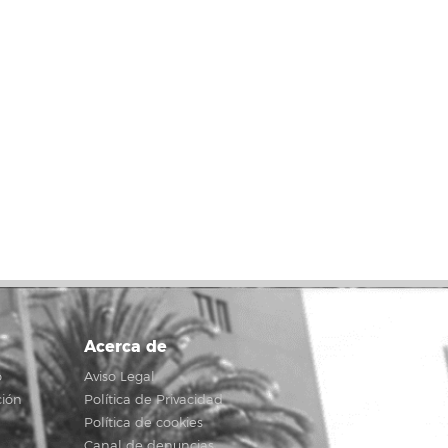
Acerca de
o
Aviso Legal
ción
Política de Privacidad
Política de cookies
Canal de denuncias