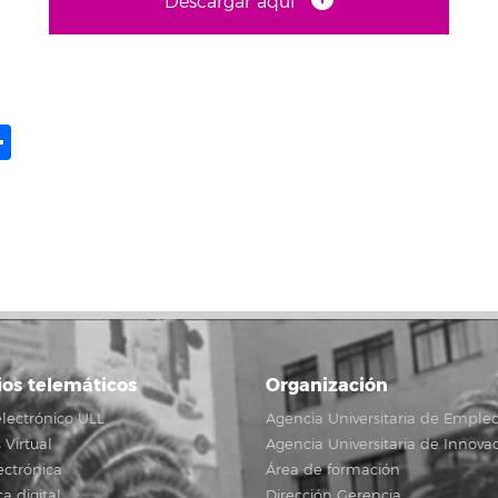
Descargar aquí
ame
il
opy
Compartir
ink
ios telemáticos
Organización
lectrónico ULL
Agencia Universitaria de Emple
Virtual
Agencia Universitaria de Innova
ectrónica
Área de formación
ca digital
Dirección Gerencia