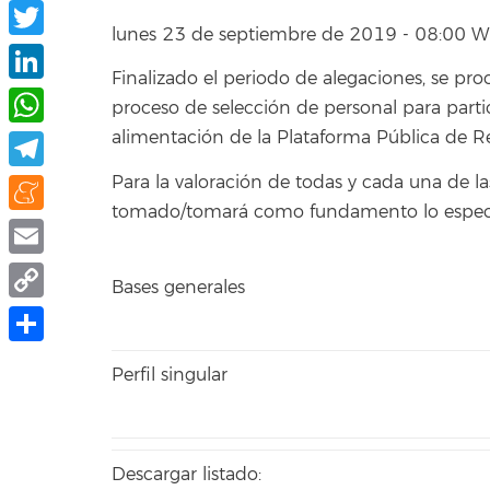
Facebook
lunes 23 de septiembre de 2019 - 08:00 
Twitter
Finalizado el periodo de alegaciones, se proc
LinkedIn
proceso de selección de personal para parti
alimentación de la Plataforma Pública de R
WhatsApp
Para la valoración de todas y cada una de la
Telegram
tomado/tomará como fundamento lo especi
Meneame
Email
Bases generales
Copy
Link
Compartir
Perfil singular
Descargar listado: