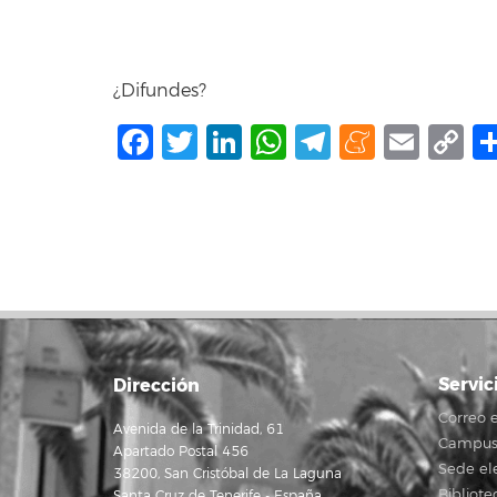
¿Difundes?
Facebook
Twitter
LinkedIn
WhatsApp
Telegram
Mene
Ema
C
L
Servic
Dirección
Correo e
Avenida de la Trinidad, 61
Campus 
Apartado Postal 456
Sede el
38200, San Cristóbal de La Laguna
Bibliote
Santa Cruz de Tenerife - España