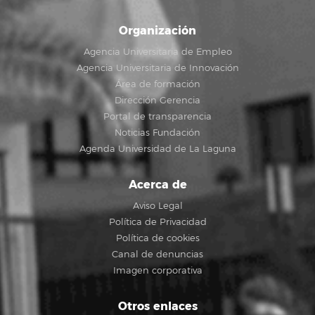
Organización
Agencia Universitaria de Empleo
Agencia Universitaria de Innovación
Área de formación
Dirección Gerencia
Portal de transparencia
Noticias Fundación
Agenda Universidad de La Laguna
Acerca de
Aviso Legal
Política de Privacidad
Política de cookies
Canal de denuncias
Imagen corporativa
Otros enlaces