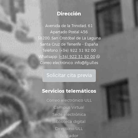
Dirección
Avenida de la Trinidad, 61
Apartado Postal 456
38200, San Cristóbal de La Laguna
Santa Cruz de Tenerife - España
Teléfono: (+34) 922 31 92 00
Whatsapp:
(+34) 922 31 92 00
Correo electrónico:
info@fg.ull.es
Solicitar cita previa
Servicios telemáticos
Correo electrónico ULL
Campus Virtual
Sede electrónica
Biblioteca digital
Directorio ULL
Buscador