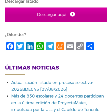
Descargar listado:
Descargar aquí
¿Difundes?
Facebook
Twitter
LinkedIn
WhatsApp
Telegram
Meneame
Email
Copy
Comp
Link
ÚLTIMAS NOTICIAS
Actualización listado en proceso selectivo:
2026BDE045 [07/08/2026]
Más de 830 escolares y 24 docentes participan
en la última edición de ProyectaMates,
impulsada por la ULL y el Cabildo de Tenerife