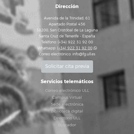
Dirección
Avenida de la Trinidad, 61
Apartado Postal 456
38200, San Cristóbal de La Laguna
Santa Cruz de Tenerife - España
Teléfono: (+34) 922 31 92 00
Whatsapp:
(+34) 922 31 92 00
Correo electrónico:
info@fg.ull.es
Solicitar cita previa
Servicios telemáticos
Correo electrónico ULL
Campus Virtual
Sede electrónica
Biblioteca digital
Directorio ULL
Buscador