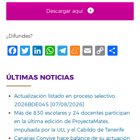
Descargar aquí
¿Difundes?
Facebook
Twitter
LinkedIn
WhatsApp
Telegram
Meneame
Email
Copy
Comp
Link
ÚLTIMAS NOTICIAS
Actualización listado en proceso selectivo:
2026BDE045 [07/08/2026]
Más de 830 escolares y 24 docentes participan
en la última edición de ProyectaMates,
impulsada por la ULL y el Cabildo de Tenerife
Canarias Convive hace balance de su actuación