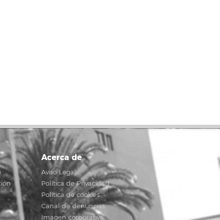
Acerca de
o
Aviso Legal
ción
Política de Privacidad
Política de cookies
Canal de denuncias
Imagen corporativa