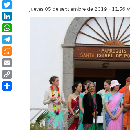
Facebook
jueves 05 de septiembre de 2019 - 11:56
Twitter
LinkedIn
WhatsApp
Telegram
Meneame
Email
Copy
Link
Compartir