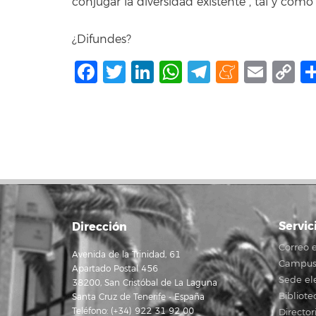
conjugar la diversidad existente”, tal y como
¿Difundes?
Facebook
Twitter
LinkedIn
WhatsApp
Telegram
Mene
Ema
C
L
Servic
Dirección
Correo e
Avenida de la Trinidad, 61
Campus 
Apartado Postal 456
Sede el
38200, San Cristóbal de La Laguna
Bibliote
Santa Cruz de Tenerife - España
Teléfono: (+34) 922 31 92 00
Director