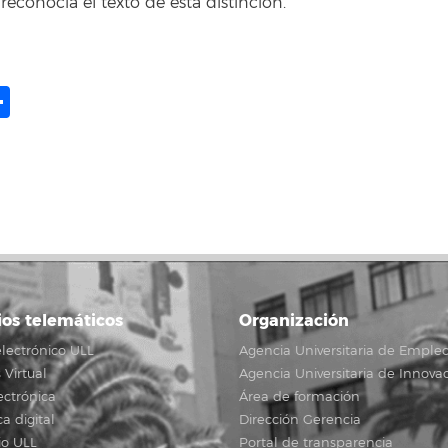
 reconocía el texto de esta distinción.
ame
il
opy
Compartir
ink
ios telemáticos
Organización
lectrónico ULL
Agencia Universitaria de Emple
Virtual
Agencia Universitaria de Innova
ectrónica
Área de formación
ca digital
Dirección Gerencia
io ULL
Portal de transparencia