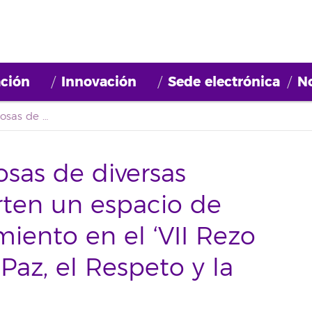
ción
Innovación
Sede electrónica
No
Comunidades religiosas de diversas confesiones comparten un espacio de encuentro y acercamiento en el ‘VII Rezo Interreligioso por la Paz, el Respeto y la Convivencia’
sas de diversas
ten un espacio de
iento en el ‘VII Rezo
 Paz, el Respeto y la