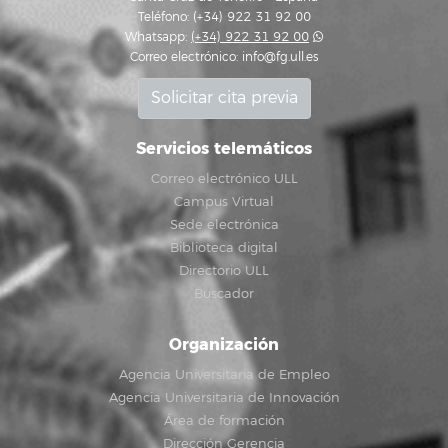
Teléfono: (+34) 922 31 92 00
Whatsapp:
(+34) 922 31 92 00
Correo electrónico:
info@fg.ull.es
Solicitar cita previa
Servicios telemáticos
Correo electrónico ULL
Campus Virtual
Sede electrónica
Biblioteca digital
Directorio ULL
Buscador
Organización
Agencia Universitaria de Empleo
Agencia Universitaria de Innovación
Área de formación
Dirección Gerencia