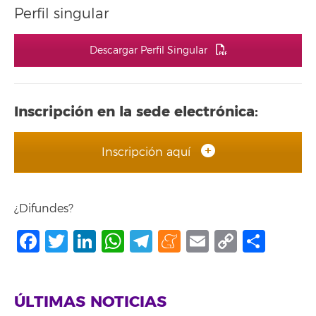
Perfil singular
Descargar Perfil Singular
Inscripción en la sede electrónica:
Inscripción aquí
¿Difundes?
Facebook
Twitter
LinkedIn
WhatsApp
Telegram
Meneame
Email
Copy
Comp
Link
ÚLTIMAS NOTICIAS