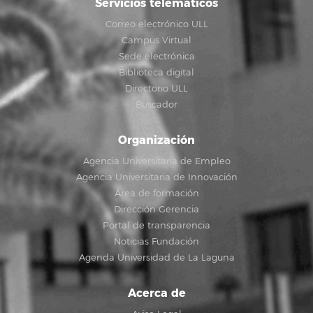
Servicios telemáticos
Correo electrónico ULL
Campus Virtual
Sede electrónica
Biblioteca digital
Directorio ULL
Buscador
Organización
Agencia Universitaria de Empleo
Agencia Universitaria de Innovación
Área de formación
Dirección Gerencia
Portal de transparencia
Noticias Fundación
Agenda Universidad de La Laguna
Acerca de