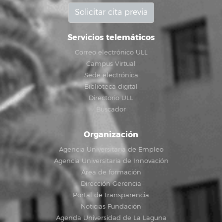
Solicitar cita previa
Servicios telemáticos
Correo electrónico ULL
Campus Virtual
Sede electrónica
Biblioteca digital
Directorio ULL
Buscador
Organización
Agencia Universitaria de Empleo
Agencia Universitaria de Innovación
Área de formación
Dirección Gerencia
Portal de transparencia
Noticias Fundación
Agenda Universidad de La Laguna