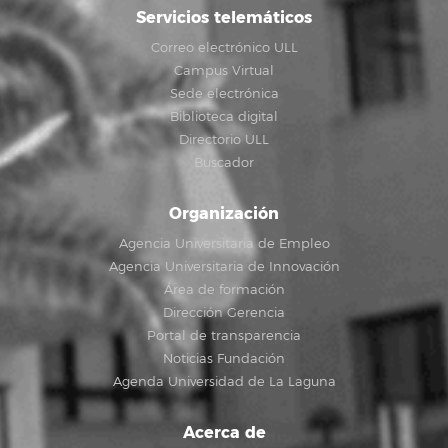
Servicios telemáticos
Correo electrónico ULL
Campus Virtual
Sede electrónica
Biblioteca digital
Directorio ULL
Buscador
Organización
Agencia Universitaria de Empleo
Agencia Universitaria de Innovación
Área de formación
Dirección Gerencia
Portal de transparencia
Noticias Fundación
Agenda Universidad de La Laguna
Acerca de