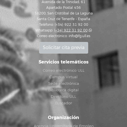
Avenida de la Trinidad, 61
Apartado Postal 456
38200, San Cristóbal de La Laguna
Santa Cruz de Tenerife - España
Teléfono: (+34) 922 31 92 00
Whatsapp:
(+34) 922 31 92 00
Correo electrónico:
info@fg.ull.es
Solicitar cita previa
Servicios telemáticos
Correo electrónico ULL
Campus Virtual
Sede electrónica
Biblioteca digital
Directorio ULL
Buscador
Organización
Agencia Universitaria de Empleo