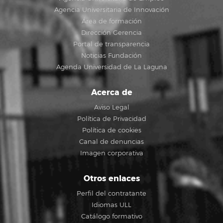
Agencia Universitaria de Innovación
Área de formación
Dirección Gerencia
Portal de transparencia
Noticias Fundación
Agenda Universidad de La Laguna
Acerca de
Aviso Legal
Política de Privacidad
Política de cookies
Canal de denuncias
Imagen corporativa
Otros enlaces
Perfil del contratante
Idiomas ULL
Catálogo formativo