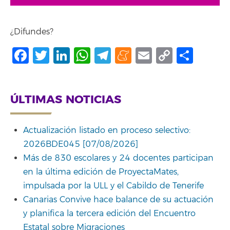
¿Difundes?
Facebook
Twitter
LinkedIn
WhatsApp
Telegram
Meneame
Email
Copy
Comp
Link
ÚLTIMAS NOTICIAS
Actualización listado en proceso selectivo:
2026BDE045 [07/08/2026]
Más de 830 escolares y 24 docentes participan
en la última edición de ProyectaMates,
impulsada por la ULL y el Cabildo de Tenerife
Canarias Convive hace balance de su actuación
y planifica la tercera edición del Encuentro
Estatal sobre Migraciones