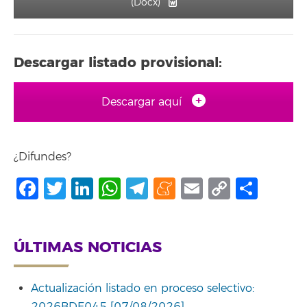
(Docx)
Descargar listado provisional:
Descargar aquí
¿Difundes?
Facebook
Twitter
LinkedIn
WhatsApp
Telegram
Meneame
Email
Copy
Comp
Link
ÚLTIMAS NOTICIAS
Actualización listado en proceso selectivo: