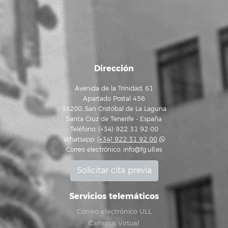
Dirección
Avenida de la Trinidad, 61
Apartado Postal 456
38200, San Cristóbal de La Laguna
Santa Cruz de Tenerife - España
Teléfono: (+34) 922 31 92 00
Whatsapp:
(+34) 922 31 92 00
Correo electrónico:
info@fg.ull.es
Solicitar cita previa
Servicios telemáticos
Correo electrónico ULL
Campus Virtual