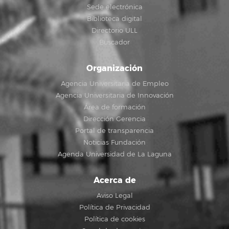
Sede electrónica
Biblioteca digital
Directorio ULL
Buscador
Organización
Agencia Universitaria de Empleo
Agencia Universitaria de Innovación
Área de formación
Dirección Gerencia
Portal de transparencia
Noticias Fundación
Agenda Universidad de La Laguna
Acerca de
Aviso Legal
Política de Privacidad
Política de cookies