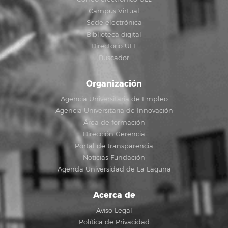
Campus Virtual
Sede electrónica
Biblioteca digital
Directorio ULL
Buscador
Organización
Agencia Universitaria de Empleo
Agencia Universitaria de Innovación
Área de formación
Dirección Gerencia
Portal de transparencia
Noticias Fundación
Agenda Universidad de La Laguna
Acerca de
Aviso Legal
Política de Privacidad