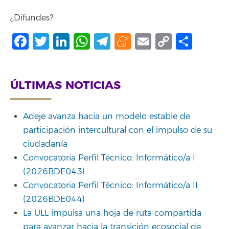
¿Difundes?
Facebook
Twitter
LinkedIn
WhatsApp
Telegram
Meneame
Email
Copy
Shar
Link
ÚLTIMAS NOTICIAS
Adeje avanza hacia un modelo estable de
participación intercultural con el impulso de su
ciudadanía
Convocatoria Perfil Técnico: Informático/a I
(2026BDE043)
Convocatoria Perfil Técnico: Informático/a II
(2026BDE044)
La ULL impulsa una hoja de ruta compartida
para avanzar hacia la transición ecosocial de