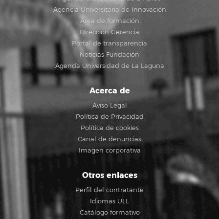
Agencia Universitaria de Innovación
Área de formación
Dirección Gerencia
Portal de transparencia
Noticias Fundación
Agenda Universidad de La Laguna
Acerca de
Aviso Legal
Política de Privacidad
Política de cookies
Canal de denuncias
Imagen corporativa
Otros enlaces
Perfil del contratante
Idiomas ULL
Catálogo formativo