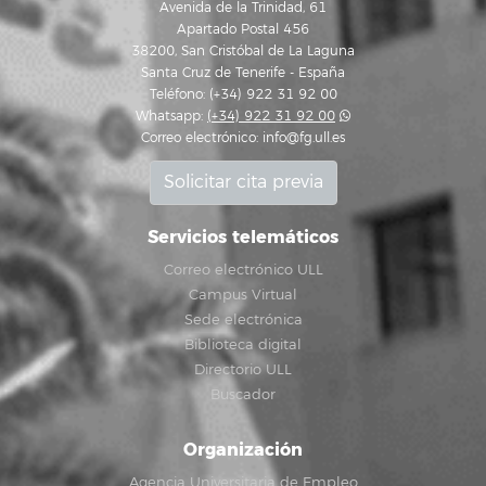
Avenida de la Trinidad, 61
Apartado Postal 456
38200, San Cristóbal de La Laguna
Santa Cruz de Tenerife - España
Teléfono: (+34) 922 31 92 00
Whatsapp:
(+34) 922 31 92 00
Correo electrónico:
info@fg.ull.es
Solicitar cita previa
Servicios telemáticos
Correo electrónico ULL
Campus Virtual
Sede electrónica
Biblioteca digital
Directorio ULL
Buscador
Organización
Agencia Universitaria de Empleo