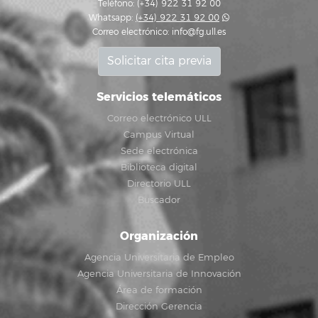
Teléfono: (+34) 922 31 92 00
Whatsapp:
(+34) 922 31 92 00
Correo electrónico:
info@fg.ull.es
Solicitar cita previa
Servicios telemáticos
Correo electrónico ULL
Campus Virtual
Sede electrónica
Biblioteca digital
Directorio ULL
Buscador
Organización
Agencia Universitaria de Empleo
Agencia Universitaria de Innovación
Área de formación
Dirección Gerencia