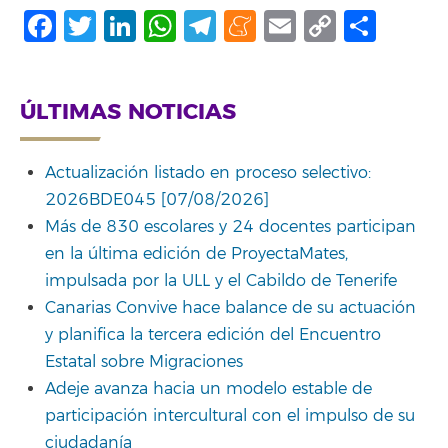
Facebook
Twitter
LinkedIn
WhatsApp
Telegram
Meneame
Email
Copy
Comp
Link
ÚLTIMAS NOTICIAS
Actualización listado en proceso selectivo:
2026BDE045 [07/08/2026]
Más de 830 escolares y 24 docentes participan
en la última edición de ProyectaMates,
impulsada por la ULL y el Cabildo de Tenerife
Canarias Convive hace balance de su actuación
y planifica la tercera edición del Encuentro
Estatal sobre Migraciones
Adeje avanza hacia un modelo estable de
participación intercultural con el impulso de su
ciudadanía