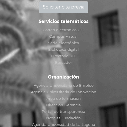
Solicitar cita previa
Servicios telemáticos
Correo electrónico ULL
Campus Virtual
Sede electrónica
Biblioteca digital
Directorio ULL
Buscador
Organización
Agencia Universitaria de Empleo
Agencia Universitaria de Innovación
Área de formación
Dirección Gerencia
Portal de transparencia
Noticias Fundación
Agenda Universidad de La Laguna