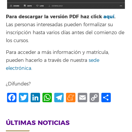
Para descargar la versión PDF haz clic
k
aquí
.
Las personas interesadas pueden formalizar su
inscripción hasta varios días antes del comienzo de
los cursos.
Para acceder a más información y matrícula,
pueden hacerlo a través de nuestra
sede
electrónica.
¿Difundes?
Facebook
Twitter
LinkedIn
WhatsApp
Telegram
Meneame
Email
Copy
Shar
Link
ÚLTIMAS NOTICIAS