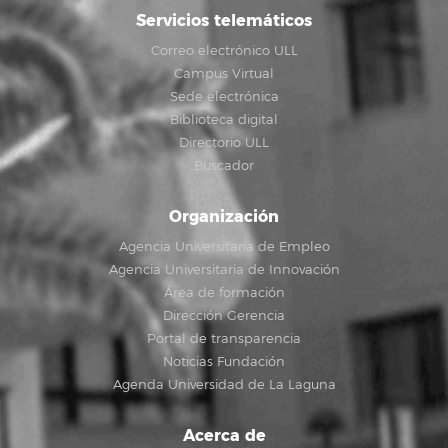
Servicios telemáticos
Correo electrónico ULL
Campus Virtual
Sede electrónica
Biblioteca digital
Directorio ULL
Buscador
Organización
Agencia Universitaria de Empleo
Agencia Universitaria de Innovación
Área de formación
Dirección Gerencia
Portal de transparencia
Noticias Fundación
Agenda Universidad de La Laguna
Acerca de