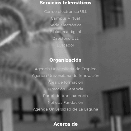
Servicios telemáticos
Correo electrónico ULL
Campus Virtual
Sede electrónica
Biblioteca digital
Directorio ULL
Buscador
Organización
Agencia Universitaria de Empleo
Agencia Universitaria de Innovación
Área de formación
Dirección Gerencia
Portal de transparencia
Noticias Fundación
Agenda Universidad de La Laguna
Acerca de